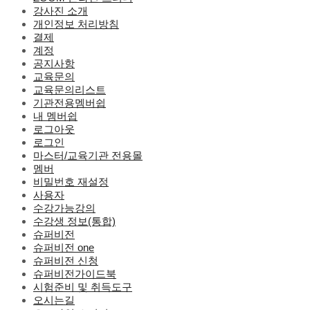
강사진 소개
개인정보 처리방침
결제
계정
공지사항
교육문의
교육문의리스트
기관전용멤버쉽
내 멤버쉽
로그아웃
로그인
마스터/교육기관 전용몰
멤버
비밀번호 재설정
사용자
수강가능강의
수강생 정보(통합)
슈퍼비전
슈퍼비전 one
슈퍼비전 신청
슈퍼비전가이드북
시험준비 및 취득도구
오시는길