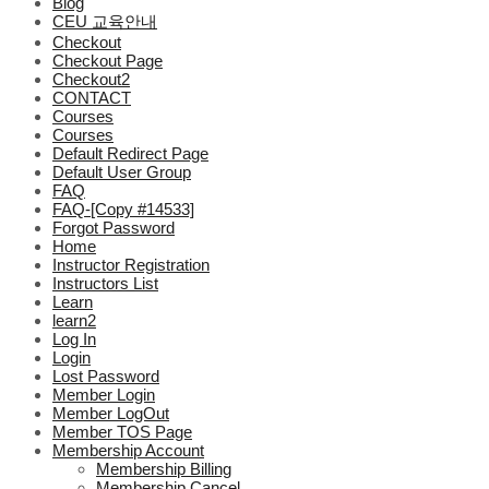
Blog
CEU 교육안내
Checkout
Checkout Page
Checkout2
CONTACT
Courses
Courses
Default Redirect Page
Default User Group
FAQ
FAQ-[Copy #14533]
Forgot Password
Home
Instructor Registration
Instructors List
Learn
learn2
Log In
Login
Lost Password
Member Login
Member LogOut
Member TOS Page
Membership Account
Membership Billing
Membership Cancel