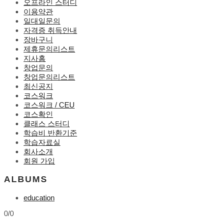
오프라인 스터디
이용약관
일대일문의
자격증 취득안내
장바구니
제휴문의리스트
지사홈
창업문의
창업문의리스트
최신공지
코스워크
코스워크 / CEU
코스확인
클래스 스터디
학습비 반환기준
학습자료실
회사소개
회원 가입
ALBUMS
education
0/0