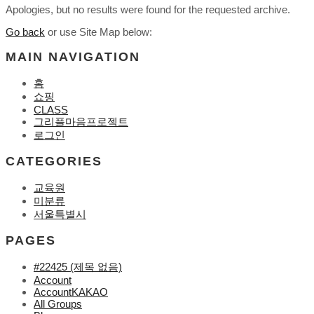
Apologies, but no results were found for the requested archive.
Go back
or use Site Map below:
MAIN NAVIGATION
홈
쇼핑
CLASS
그리플마음프로젝트
로그인
CATEGORIES
교육원
미분류
서울특별시
PAGES
#22425 (제목 없음)
Account
AccountKAKAO
All Groups