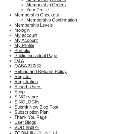
Membership Orders
Your Profile
Membership Checkout
Membership Confirmation
Membership Levels
mologin
My account
My Account
My Profile
Portfolio
Public Individual Page
Q&A
QABA 자격증
Refund and Returns Policy
Register
Registration
Search Users
Shop
SING+store
SINGLOGIN
Submit New Blog Post
Subscription Plan
Thank You Page
User Blogs
VOD 클래스
ZOOM 온라인 스터디