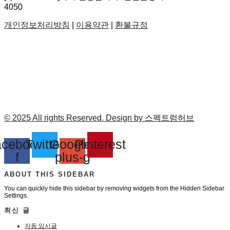
4050
개인정보처리방침
|
이용약관
|
환불규정
© 2025 All rights Reserved. Design by 스펙트럼허브
cebook-
Twitter
Google-
Pinterest
f
plus-g
ABOUT THIS SIDEBAR
You can quickly hide this sidebar by removing widgets from the Hidden Sidebar
Settings.
최신 글
자동 임시글