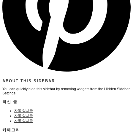
ABOUT THIS SIDEBAR
You can quickly hide this sidebar by removing widgets from the Hidden Sidebar
Settings.
최신 글
자동 임시글
자동 임시글
자동 임시글
카테고리